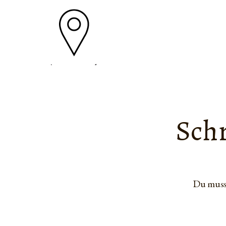
Sch
Du mus