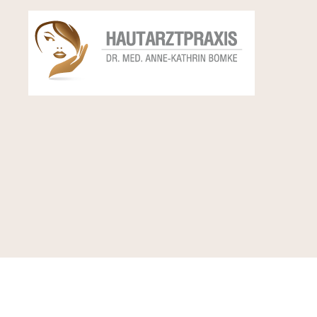
Hautärztin
Dr.
Anne
Bomke,
Dermatologin,
Hautarztpraxis
im
Petriviertel
von
Rostock