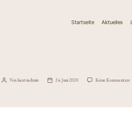
Startseite
Aktuelles
z
Von
haut4admin
24. Juni 2020
Keine Kommentare
Beitragsautor
Veröffentlichungsdatum
a