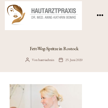
Hautärztin
Dr.
Anne
Fett-Weg-Spritze in Rostock
Bomke,
Dermatologin,
Von
haut4admin
25. Juni 2020
Beitragsautor
Veröffentlichungsdatum
Hautarztpraxis
im
Petriviertel
von
Rostock